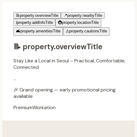
📝
property.overviewTitle
📍
property.nearbyTitle
ℹ️
property.addInfoTitle
🚇
property.locationTitle
🛋️
property.amenitiesTitle
⚠️
property.cautionsTitle
📝
property.overviewTitle
Stay Like a Local in Seoul – Practical, Comfortable,
Connected
...
🎉
Grand opening — early promotional pricing
available
Premium
Workation