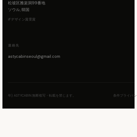
松坡区雅楽洞99番地
ソウル, 韓国
iFデザイン賞受賞
連絡先
astycabinseoul@gmail.com
年} ASTYCABIN.無断複写・転載を禁じます。
条件
プライバシ