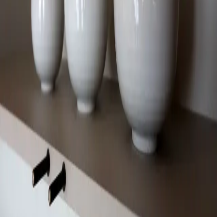
ASTY
机舱
松坡区加乐洞 99 号
韩国首尔
荣获 iF 设计奖