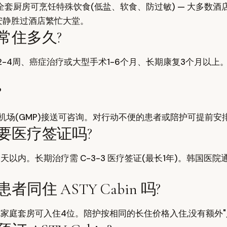
全套厨房可烹饪特殊饮食(低盐、软食、防过敏) — 大多数
安静胜过酒店繁忙大堂。
常住多久?
-4周、癌症治疗或大型手术1-6个月、长期康复3个月以上。AS
?
浦机场(GMP)接送可咨询。对行动不便的患者或陪护可提前安
要医疗签证吗?
90天以内。长期治疗需 C-3-3 医疗签证(最长1年)。韩国
住 ASTY Cabin 吗?
,家庭套房可入住4位。陪护按相同的长住价格入住,没有额外"