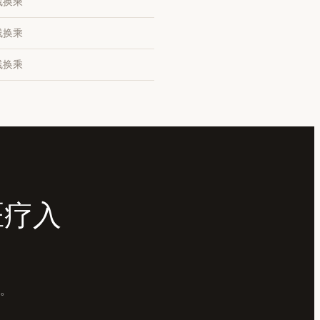
线换乘
线换乘
线换乘
的医疗入
送。