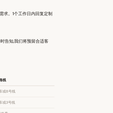
/饮食需求。1个工作日内回复定制
时告知,我们将预留合适客
路线
车或8号线
车或3号线