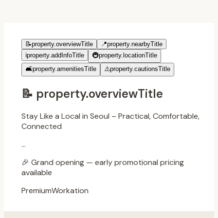
📝
property.overviewTitle
📍
property.nearbyTitle
ℹ️
property.addInfoTitle
🚇
property.locationTitle
🛋️
property.amenitiesTitle
⚠️
property.cautionsTitle
📝
property.overviewTitle
Stay Like a Local in Seoul – Practical, Comfortable,
Connected
...
🎉
Grand opening — early promotional pricing
available
Premium
Workation