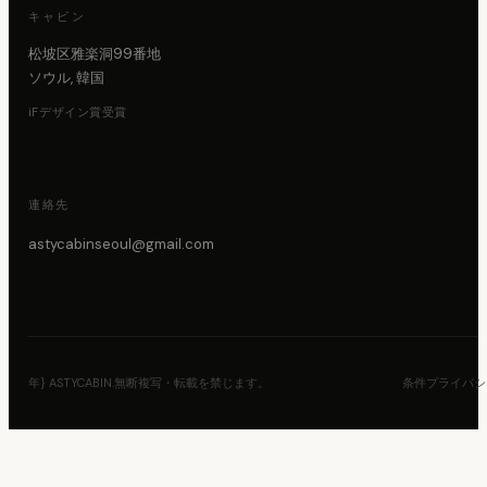
キャビン
松坡区雅楽洞99番地
ソウル, 韓国
iFデザイン賞受賞
連絡先
astycabinseoul@gmail.com
年} ASTYCABIN.無断複写・転載を禁じます。
条件
プライバシ